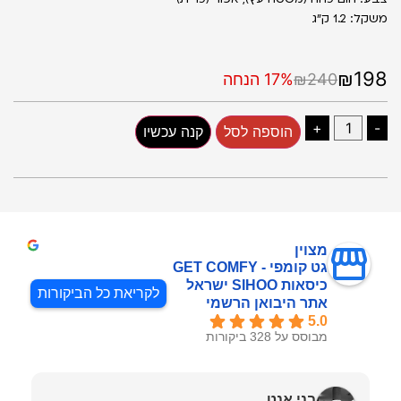
משקל: 1.2 ק"ג
₪198
₪240
17% הנחה
+
-
הוספה לסל
קנה עכשיו
מצוין
גט קומפי - GET COMFY
כיסאות SIHOO ישראל
לקריאת כל הביקורות
אתר היבואן הרשמי
5.0
מבוסס על 328 ביקורות
בני אנט