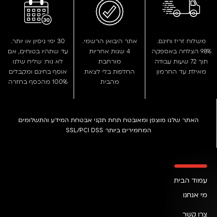
משלוח זריז וחינם.
אתר היבואן הרשמי.
30 ימי ניסיון או יותר.
98% הצלחה באספקה
4 שנות אחריות
עד שתהיו בטוחים, אם
תוך 72 שעות עבודה
מורחבת
לא נוח: שליח שלנו
מאילת עד החרמון
החלפות בלי לצאת
אוסף בחינם ומקבלים
מהבית
100% מהכסף בחזרה
האתר שלנו מוצפן ומאובטח תחת תקני אבטחת המידע והתשלומים
המחמירים ביותר SSL/PCI DSS
עמוד הבית
מי אנחנו
צרו קשר