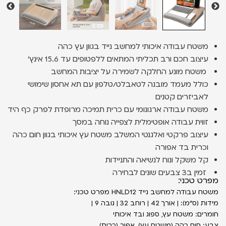
משטח עבודה איכותי למחשב נייד בגוון עץ כהה
עיצוב חכם ורב תכליתי המתאים ללפטופים עד 15.6 אינץ'
משטח מונע החלקה לשמירה על יציבות המחשב
כולל מעמד מובנה לטאבלט/טלפון עם תא אחסון שימושי
לאביזרים קטנים
משטח עבודה ארגונומי עם כרית תמיכה מרופדת לפרק כף היד
זווית עבודה אופטימלית לצפייה נוחה במסך
עיצוב פרקטי ואלגנטי המשלב משטח עץ איכותי בגוון חום כהה
וכרית בד אפורה
קל משקל ונוח לנשיאה והתניידות
זמין ב3 צבעים שונים לבחירה
מפרט טכני:
משטח עבודה למחשב נייד HNLD12 מפרט טכני:
מידות (ס״מ): | אורך 42 | רוחב 32 | גובה 9 |
חומרים: משטח עץ, ספוג ובד איכותי
צבע: חום כהה (משטח עץ), אפור (כרית)