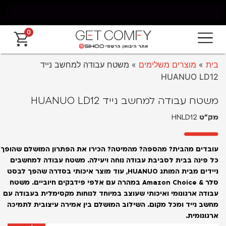
0
 מאילת עד החרמון עד 5 ימי עסקים
אחריות 
בית
»
מוצרים משלימים
»
משטח עבודה למחשב נייד
HUANUO LD12
משטח עבודה למחשב נייד HUANUO LD12
מק״ט
HNLD12
עובדים מהבית? מהספה? מהמיטה? הכירו את הפתרון המושלם שהופך
כל פינה בבית לסביבת עבודה נוחה ויעילה. משטח עבודה למחשבים
ניידים מבית המותג HUANUO, עוד מוצר איכותי בסדרה שהפך לבסט
סלר & Amazon Choice במהרה עם אלפי פידבקים חיוביים. משטח
עבודה ארגונומי ואיכותי שעוצב במיוחד לנוחות מקסימלית בעבודה עם
מחשב נייד ומכל מקום. השילוב המושלם בין אמירה עיצובית לתמיכה
ארגונומית.