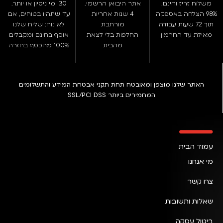
משלוח זריז וחינם.
אתר היבואן הרשמי.
30 ימי ניסיון או יותר.
98% הצלחה באספקה
4 שנות אחריות
עד שתהיו בטוחים, אם
תוך 72 שעות עבודה
מורחבת
לא נוח: שליח שלנו
מאילת עד החרמון
החלפות בלי לצאת
אוסף בחינם ומקבלים
מהבית
100% מהכסף בחזרה
האתר שלנו מוצפן ומאובטח תחת תקני אבטחת המידע והתשלומים
המחמירים ביותר SSL/PCI DSS
עמוד הבית
מי אנחנו
צרו קשר
שאלות ותשובות
ביטול עסקה