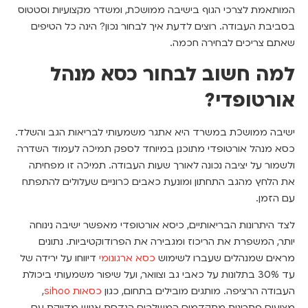
המותאמת לצרכי הגוף בישיבה ממושכת, ומשדר מקצועיות וסטטוס
בסביבת העבודה. רוצים לדעת איך לבחור נכון? הינה כל הטיפים
שאתם צריכים לבחירה חכמה.
למה חשוב לבחור כסא מנהל
אורטופדי?
ישיבה ממושכת במשרד היא אתגר משמעותי לבריאות הגב והשלד.
כסא מנהל אורטופדי מתוכנן במיוחד לספק תמיכה לעמוד השדרה
ולשמור על יציבה נכונה לאורך שעות העבודה. תמיכה זו מפחיתה
את הלחץ מהגב התחתון ומונעת כאבים כרוניים שעלולים להתפתח
עם הזמן.
לצד היתרונות הבריאותיים, כיסא אורטופדי מאפשר ישיבה נינוחה
יותר, המשפרת את הריכוז ומגבירה את הפרודוקטיביות. נתונים
מראים שמנהלים שעברו לשימוש
כסא ארגונומי
דיווחו על ירידה של
עד 30% בתלונות על כאבי גב וצוואר, ועל שיפור משמעותי ביכולת
העבודה הרציפה. מותגים מובילים בתחום, כגון
כסאות sihoo
,
מציעים פתרונות מתקדמים המשלבים הנדסת אנוש מדויקת עם