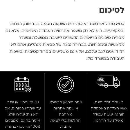
לסיכום
כסא מנהל אורטופדי איכותי הוא השקעה חכמה בבריאות, בנוחות
ובמקצועיות. הוא לא רק משפר את חווית העבודה היומיומית, אלא גם
מפחית סיכונים בריאותיים הקשורים לישיבה ממושכת ומשדר
מקצועיות וסמכותיות. בבחירה נכונה של כסאות מנהלים, אתם לא
רק דואגים לגב שלכם, אלא גם משקיעים בפרודוקטיביות ובאיכות
העבודה במשרד כולו.
משלוח זריז וחינם.
אתר היבואן הרשמי.
30 ימי ניסיון או יותר.
98% הצלחה באספקה
4 שנות אחריות
עד שתהיו בטוחים, אם
תוך 72 שעות עבודה
מורחבת
לא נוח: שליח שלנו
מאילת עד החרמון
החלפות בלי לצאת
אוסף בחינם ומקבלים
מהבית
100% מהכסף בחזרה