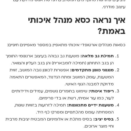
עיצוב מודרני.
איך נראה כסא מנהל איכותי
באמת?
כסאות מנהלים אורטופדי איכותי מתאפיין במספר מאפיינים חיוניים:
תמיכת גב מלאה:
משענת גב גבוהה בעיצוב ארגונומי התומך
הן בגב התחתון (תמיכה לומבארית) והן בגב העליון והצוואר.
מנגנוני כוונון מתקדמים:
אפשרות לכוונון גובה המושב, זווית
המשענת, עומק המושב ומתח הנדנוד, המאפשרים התאמה
מדויקת למבנה הגוף האישי.
ריפוד איכותי:
שימוש בחומרים נושמים, עמידים וידידותיים
לעור, כמו עור אמיתי, רשת או בדי פרימיום.
משענות ידיים מתכווננות:
תמיכה לזרועות בזוויות שונות,
המפחיתה עומס מהכתפיים ומפרקי כף היד.
בסיס יציב:
בסיס מתכת או אלומיניום המבטיח יציבות מרבית
וחיי מוצר ארוכים.