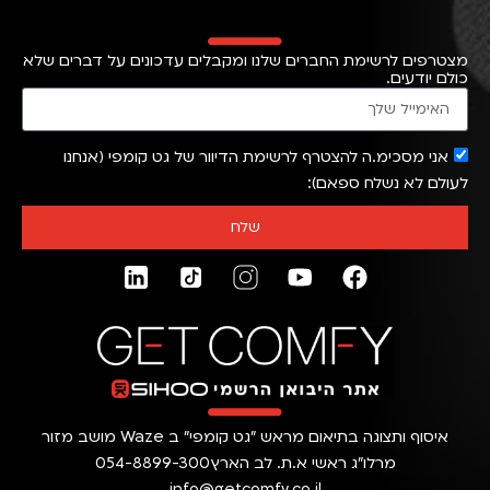
מצטרפים לרשימת החברים שלנו ומקבלים עדכונים על דברים שלא
כולם יודעים.
אני מסכימ.ה להצטרף לרשימת הדיוור של גט קומפי (אנחנו
לעולם לא נשלח ספאם)
שלח
איסוף ותצוגה בתיאום מראש ״גט קומפי״ ב Waze מושב מזור
מרלו״ג ראשי א.ת. לב הארץ
054-8899-300
info@getcomfy.co.il