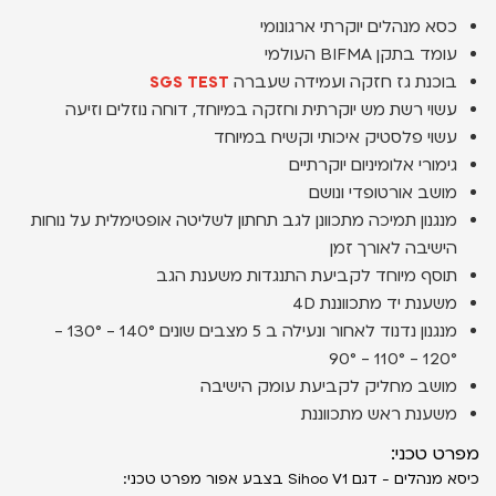
כסא מנהלים יוקרתי ארגונומי
עומד בתקן BIFMA העולמי
בוכנת גז חזקה ועמידה שעברה
SGS TEST
עשוי רשת מש יוקרתית וחזקה במיוחד, דוחה נוזלים וזיעה
עשוי פלסטיק איכותי וקשיח במיוחד
גימורי אלומיניום יוקרתיים
מושב אורטופדי ונושם
מנגנון תמיכה מתכוונן לגב תחתון לשליטה אופטימלית על נוחות
הישיבה לאורך זמן
תוסף מיוחד לקביעת התנגדות משענת הגב
משענת יד מתכווננת 4D
מנגנון נדנוד לאחור ונעילה ב 5 מצבים שונים 140° - 130° -
120° - 110° - 90°
מושב מחליק לקביעת עומק הישיבה
משענת ראש מתכווננת
מפרט טכני:
כיסא מנהלים - דגם Sihoo V1 בצבע אפור מפרט טכני: