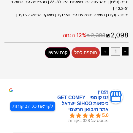
גובה (ס״מ) | מהרצפה עד משענת היד 66-83 | מהרצפה עד המושב
42.5-51 |
משקל (ק״ג) | נשיאה מומלצת עד 160 ק״ג | משקל הכסא 27 ק״ג |
₪2,098
₪2,398
12% הנחה
+
-
הוספה לסל
קנה עכשיו
מצוין
גט קומפי - GET COMFY
כיסאות SIHOO ישראל
לקריאת כל הביקורות
אתר היבואן הרשמי
5.0
מבוסס על 328 ביקורות