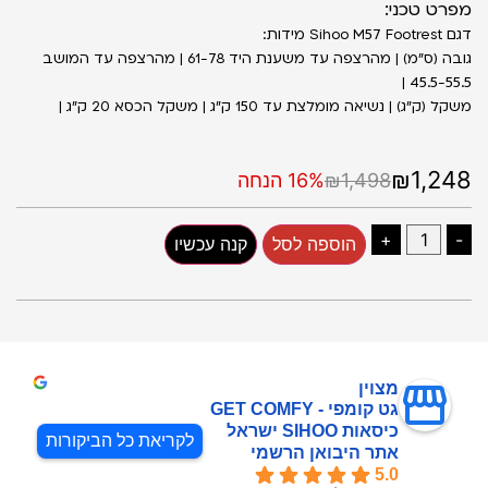
מפרט טכני:
דגם Sihoo M57 Footrest מידות:
גובה (ס״מ) | מהרצפה עד משענת היד 61-78 | מהרצפה עד המושב
45.5-55.5 |
משקל (ק״ג) | נשיאה מומלצת עד 150 ק״ג | משקל הכסא 20 ק״ג |
₪1,248
₪1,498
16% הנחה
+
-
הוספה לסל
קנה עכשיו
מצוין
גט קומפי - GET COMFY
כיסאות SIHOO ישראל
לקריאת כל הביקורות
אתר היבואן הרשמי
5.0