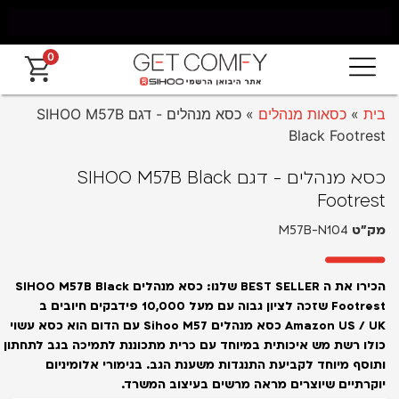
0
משלוח חינם מאילת עד החרמון עד 5 ימי עסקים
אח
בית
»
כסאות מנהלים
»
כסא מנהלים - דגם SIHOO M57B
Black Footrest
כסא מנהלים - דגם SIHOO M57B Black
Footrest
מק״ט
M57B-N104
הכירו את ה BEST SELLER שלנו:
כסא מנהלים SIHOO M57B Black
Footrest שזכה לציון גבוה עם מעל 10,000 פידבקים חיובים ב
Amazon US / UK
כסא מנהלים Sihoo M57 עם הדום הוא כסא עשוי
כולו רשת מש איכותית במיוחד עם כרית מתכוננת לתמיכה בגב לתחתון
ותוסף מיוחד לקביעת התנגדות משענת הגב. בגימורי אלומיניום
יוקרתיים שיוצרים מראה מרשים בעיצוב המשרד.