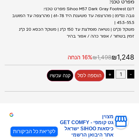
מפרט טכני:
דגם Sihoo M57 Dark Gray Footrest מפרט טכני:
גובה (ס״מ) | מהרצפה עד משענת היד 61-78 | מהרצפה עד המושב
45.5-55.5 |
משקל (ק״ג) | נשיאה מומלצת עד 150 ק״ג | משקל הכסא 20 ק״ג
זמין בשחור / אפור כהה / אפור בהיר
₪1,248
₪1,498
16% הנחה
+
-
הוספה לסל
קנה עכשיו
מצוין
גט קומפי - GET COMFY
כיסאות SIHOO ישראל
לקריאת כל הביקורות
אתר היבואן הרשמי