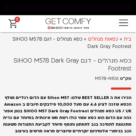
0
משלוח חינם מאילת עד החרמון עד 5 ימי עסקים
בית
»
כסאות מנהלים
»
כסא מנהלים - דגם SIHOO M57B
Dark Gray Footrest
כסא מנהלים - דגם SIHOO M57B Dark Gray
Footrest
מק״ט
M57B-N106
הכירו את ה BEST SELLER שלנו:
Sihoo M57 עם הדום רגליים נשלף
הכסא שזכה לציון 4.6 עם מעל 10,000 פידבקים חיובים ב Amazon
US / UK
כסא מנהלים SIHOO M57 Dark Gray Footrest בגוון אפור
כהה עם הדום הוא כסא עשוי כולו רשת מש איכותית במיוחד עם כרית
מתכוננת לתמיכה בגב לתחתון ותוסף מיוחד לקביעת התנגדות משענת
הגב בגימורי אלומיניום יוקרתיים שיוצרים מראה מרשים בעיצוב