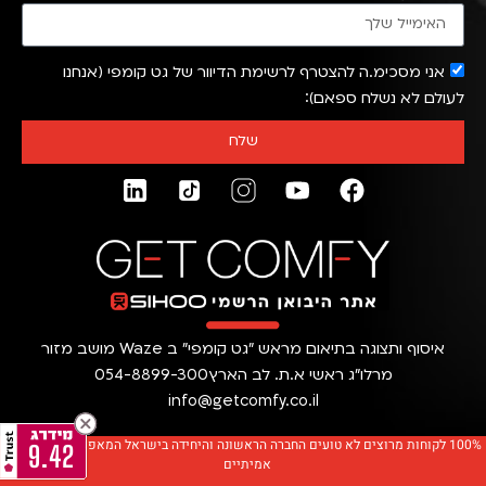
אני מסכימ.ה להצטרף לרשימת הדיוור של גט קומפי (אנחנו
לעולם לא נשלח ספאם)
שלח
איסוף ותצוגה בתיאום מראש ״גט קומפי״ ב Waze מושב מזור
מרלו״ג ראשי א.ת. לב הארץ
054-8899-300
info@getcomfy.co.il
100% לקוחות מרוצים לא טועים החברה הראשונה והיחידה בישראל המאפשרת ימי נסיון
9.42
אמיתיים