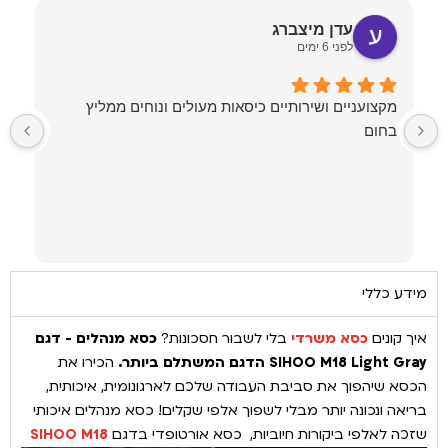
עדן מיצברג
לפני 6 ימים
מקצועניים ושירותיים כיסאות מעולים ונוחים ממליץ
בחום
ל
ע
מ
מידע כללי
איך קונים
כסא משרדי
בלי לשבור חסכונות?
כסא מנהלים - דגם
SIHOO M18 Light Gray הדגם המשתלם ביותר.
הכירו את
הכסא שיהפוך את סביבת העבודה שלכם לארגונומית, איכותית,
בריאה ונכונה יותר מבלי לשפוך אלפי שקלים! כסא מנהלים איכותי
שזכה לאלפי ביקורות חיוביות, כסא אורטופדי בדגם
SIHOO M18