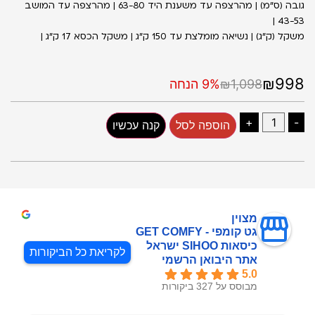
גובה (ס״מ) | מהרצפה עד משענת היד 63-80 | מהרצפה עד המושב
43-53 |
משקל (ק״ג) | נשיאה מומלצת עד 150 ק״ג | משקל הכסא 17 ק״ג |
₪998
₪1,098
9% הנחה
+
-
הוספה לסל
קנה עכשיו
מצוין
גט קומפי - GET COMFY
כיסאות SIHOO ישראל
לקריאת כל הביקורות
אתר היבואן הרשמי
5.0
מבוסס על 327 ביקורות