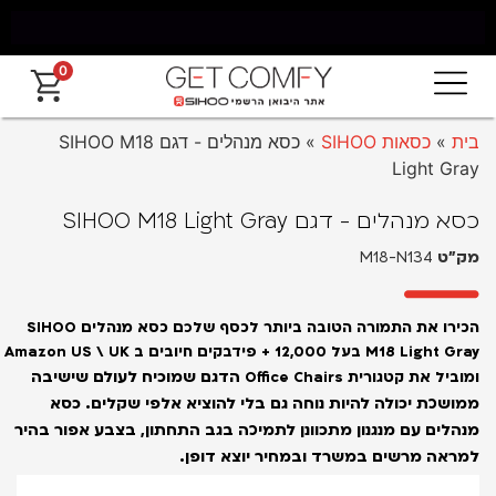
0
משלוח חינם מאילת עד החרמון עד 5 ימי עסקים
א
בית
»
כסאות SIHOO
»
כסא מנהלים - דגם SIHOO M18
Light Gray
כסא מנהלים - דגם SIHOO M18 Light Gray
מק״ט
M18-N134
הכירו את התמורה הטובה ביותר לכסף שלכם כסא מנהלים SIHOO
M18 Light Gray
בעל 12,000 + פידבקים חיובים ב Amazon US \ UK
הדגם שמוכיח לעולם שישיבה
ומוביל את קטגורית Office Chairs
ממושכת יכולה להיות נוחה גם בלי להוציא אלפי שקלים. כסא
מנהלים עם מנגנון מתכוונן לתמיכה בגב התחתון, בצבע אפור בהיר
למראה מרשים במשרד ובמחיר יוצא דופן.