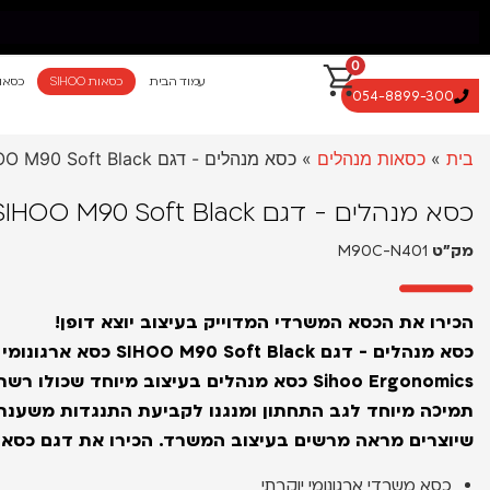
0
עמוד הבית
כסאות SIHOO
כסאו
054-8899-300
משלוח חינם מאילת עד החרמון עד 5 ימי עסקים
בית
»
כסאות מנהלים
»
כסא מנהלים - דגם SIHOO M90 Soft Black
כסא מנהלים - דגם SIHOO M90 Soft Black
מק״ט
M90C-N401
הכירו את הכסא המשרדי המדוייק בעיצוב יוצא דופן!
כסא מנהלים - דגם ft Black
Sihoo Ergonomics
כסא מנהלים בעיצוב מיוחד שכולו רשת
תמיכה מיוחד לגב התחתון ומנגנו לקביעת התנגדות משענת ה
שיוצרים מראה מרשים בעיצוב המשרד. הכירו את דגם כסא מנהלות 
כסא משרדי ארגונומי יוקרתי