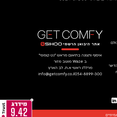
ולם
איסוף ותצוגה בתיאום מראש ״גט קומפי״
ב Waze מושב מזור
יוור
מרלו״ג ראשי א.ת. לב הארץ
info@getcomfy.co.il
054-8899-300
9.42