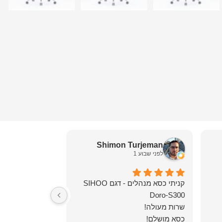
d zarko
Shimon Turjeman
לפני שבוע 1
לפני 2 שבועות
קניתי כסא מנהלים - דגם SIHOO
כסא מושלם!
מומלץ בחום !!!