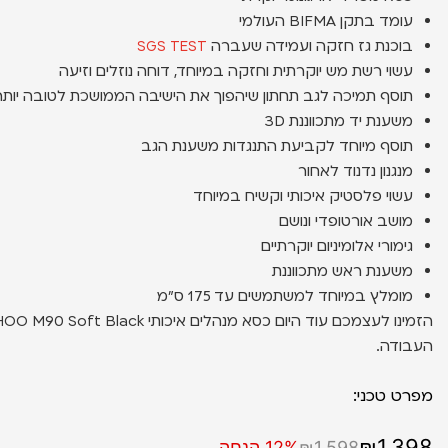
עומד בתקן BIFMA העולמי
בוכנת גז חזקה ועמידה שעברה
SGS TEST
עשוי רשת מש יוקרתית וחזקה במיוחד, דוחה נוזלים וזיעה
תוסף תמיכה לגב תחתון שיהפוך את הישיבה הממושכת לטובה יותר
משענת יד מתכווננת 3D
תוסף מיוחד לקביעת התנגדות משענת הגב
מנגנון נדנוד לאחור
עשוי פלסטיק איכותי וקשיח במיוחד
מושב אורטופדי ונושם
גימורי אלומיניום יוקרתיים
משענת ראש מתכווננת
מומלץ במיוחד למשתמשים עד 175 ס״מ
העבודה.
מפרט טכני:
₪1,398
₪1,598
12% הנחה