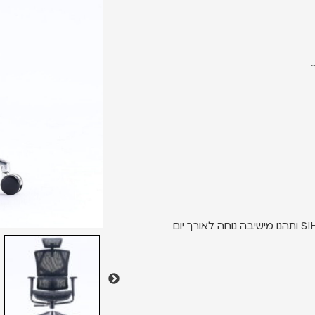
הזמינו לעצמכם עוד היום כסא מנהלים איכותי SIHOO M90 Soft Black ותהנו מישיבה נוחה לאורך יום