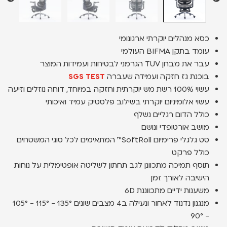
כסא מנהלים יוקרתי ארגונומי
עומד בתקן BIFMA העולמי
עבר את מבחן TUV הגרמני לבטיחות ועמידות המוצר
בוכנת גז חזקה ועמידה שעברה
SGS TEST
עשוי 100% רשת מש יוקרתית וחזקה במיוחד, דוחה נוזלים וזיעה
עשוי אלומיניום יוקרתי בשילוב פלסטיק עמיד ואיכותי
כולל הדום רגליים נשלף
מושב אורטופדי ונושם
סט גלגלי פרימיום SoftRoll™ המתאימים לכל סוגי המשטחים
כולל פרקט
תוסף תמיכה מתכוונן לגב תחתון לשליטה אופטימלית על נוחות
הישיבה לאורך זמן
משענות ידיים מתכווננת 6D
מנגנון נדנוד לאחור ונעילה ב4 מצבים שונים 135° - 115° - 105°
- 90°