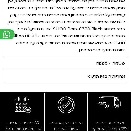
אם אתם מבלים זמן רב בישיבה במשך היום בבית או במשרד, אין
ספק שאתם צריכים לשמור על הגב שלכם. במהלך הישיבה נוצרים
עומסים על חוליות הגב התחתון ואתם צריכים כסא מנהלים שיעניק
לכם את התמיכה הנכונה ויאפשר ישיבה נכונה וממושכת לאורך זמן.
כסא מחשב SIHOO Doro-C300 Black הינו דגם בעל מבנה
מיוחד התומך בכל תנוחת ישיבה של המשתמש. Sihoo DORO-
C300 הוא כסא אורטופדי פרימיום במחיר מעולה עם תמיכה
דינמית חזקה בגב התחתון
משלוח ואספקה
אחריות היבואן הרשמי
משלוח זריז וחינם.
אתר היבואן הרשמי.
30 ימי ניסיון או יותר.
98% הצלחה באספקה
4 שנות אחריות
עד שתהיו בטוחים, אם