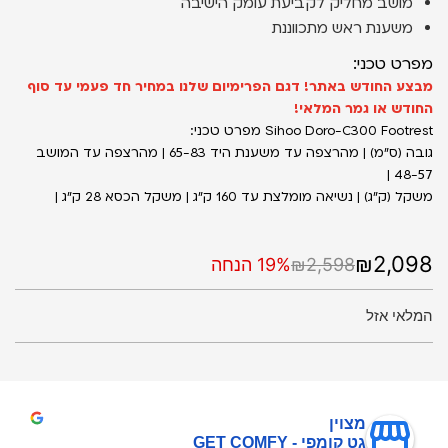
מושב מחליק לקביעת עומק הישיבה
משענת ראש מתכווננת
מפרט טכני:
מבצע החודש באתר! דגם הפרימיום שלנו במחיר חד פעמי עד סוף
החודש או גמר המלאי!
Sihoo Doro-C300 Footrest מפרט טכני:
גובה (ס״מ) | מהרצפה עד משענת היד 65-83 | מהרצפה עד המושב
48-57 |
משקל (ק״ג) | נשיאה מומלצת עד 160 ק״ג | משקל הכסא 28 ק״ג |
₪2,098
₪2,598
19% הנחה
המלאי אזל
מצוין
גט קומפי - GET COMFY