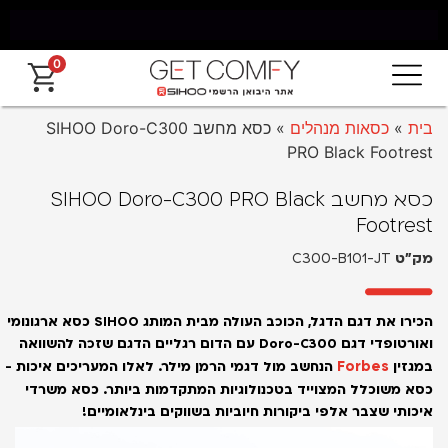
0
וח חינם מאילת עד החרמון עד 5 ימי עסקים
אחר
בית
»
כסאות מנהלים
»
כסא מחשב SIHOO Doro-C300
PRO Black Footrest
כסא מחשב SIHOO Doro-C300 PRO Black
Footrest
מק״ט
C300-B101-JT
הכירו את דגם הדגל, הכוכב העולה מבית המותג SIHOO כסא ארגונומי
ואורטופדי דגם Doro-C300 עם הדום רגליים הדגם שזכה להשוואה
Forbes
במגזין
הנחשב מול דגמי הרמן מילר.
לאלו המעריכים איכות -
כסא משוכלל המצוייד בטכנולוגיות המתקדמות ביותר.
כסא משרדי
איכותי שצבר אלפי ביקורות חיוביות בשווקים בינלאומיים!