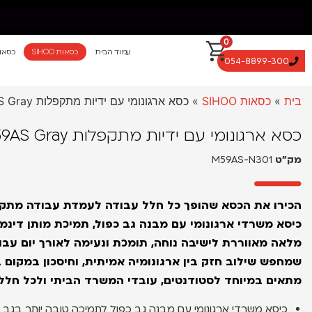
0
עמוד הבית
כסאות SIHOO
כסאו
054-8899-300
לוח חינם מאילת עד החרמון עד 5 ימי עסקים
בית
»
כסאות SIHOO
»
כסא ארגונומי עם ידיות מתקפלות SIHOO M59AS Gray
כסא ארגונומי עם ידיות מתקפלות SIHOO M59AS Gray
מק״ט
M59AS-N301
מלאה מאווררת לישיבה נוחה, תומכת ונעימה לאורך יום עבו
שמחפש שילוב חזק בין ארגונומיה אמיתית, וחיסכון במקום
מתאים במיוחד לסטודנטים, עובדי המשרד הביתי ולכל חלל
כיסא משרדי ארגונומי עם מבנה גב כפול לתמיכה טובה יותר בגב הע