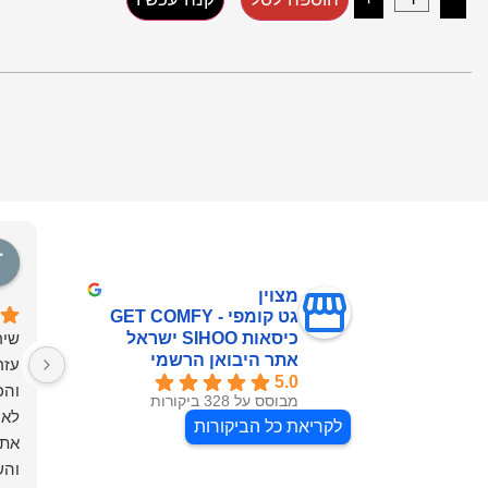
מצוין
גט קומפי - GET COMFY
כיסאות SIHOO ישראל
שיר
אתר היבואן הרשמי
עזר
5.0
מבוסס על 328 ביקורות
לאח
לקריאת כל הביקורות
את 
והש