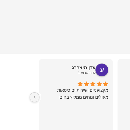
עדן מיצברג
ud maor
לפני שבוע 1
לפני שבוע 1
מקצועניים ושירותיים כיסאות
מעולים ונוחים ממליץ בחום
יש לי משרד ברמת 
לאחר שפגשתי ב
באינסטגרם יצר א