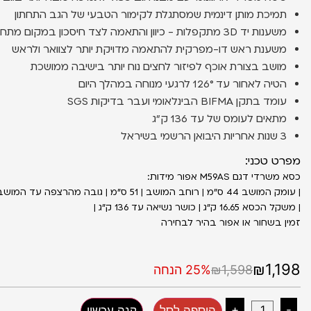
תמיכת מותן דינמית שמסתגלת לקימור הטבעי של הגב התחתון
משענות יד 3D מתקפלות - כיוון והתאמה לצד חיסכון במקום מתחת לשולחן
משענת ראש דו-מפרקית להתאמה מדויקת יותר לצוואר ולראש
מושב בצורת אוכף לפיזור לחצים נוח יותר בישיבה ממושכת
הטיה לאחור עד 126° לרגעי מנוחה במהלך היום
עומד בתקן BIFMA הבינלאומי ועבר בדיקות SGS
מתאים לעומס של עד 136 ק״ג
3 שנות אחריות היבואן הרשמי בשיראל
מפרט טכני:
כסא משרדי דגם M59AS אפור מידות:
| עומק המושב 44 ס״מ | רוחב המושב | 51 ס״מ | גובה מהרצפה עד המושב 46 - 56 ס״מ |
| משקל הכסא 16.65 ק״ג | כושר נשיאה עד 136 ק״ג |
זמין בשחור או אפור בהיר לבחירה
₪1,198
₪1,598
25% הנחה
+
-
הוספה לסל
קנה עכשיו