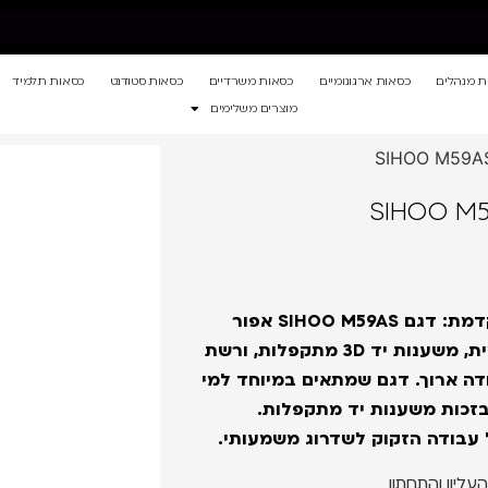
ת מנהלים
כסאות ארגונומיים
כסאות משרדיים
כסאות סטודנט
כסאות תלמיד
מוצרים משלימים
הכירו את הכסא שהופך כל חלל עבודה לעמדת עבודה מתקדמת: דגם SIHOO M59AS אפור
כיסא משרדי ארגונומי עם מבנה גב כפול, תמיכת מותן דינמית, משענות יד 3D מתקפלות, ורשת
דה ארוך. דגם שמתאים במיוחד למי
 בזכות משענות יד מתקפלות.
 עבודה הזקוק לשדרוג משמעותי.
ליון והתחתון