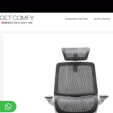
כסאות גיימינג
שולחנות מתכווננים
אח