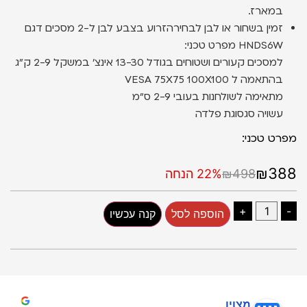
במארז.
זמין בשחור או לבן לבחירהזרוע בצבע לבן ל-2 מסכים דגם
HNDS6W מפרט טכני:
למסכים קעורים ושטוחים בגודל 13-30 אינצ׳ במשקל 2-9 ק״ג
בהתאמה ל VESA 75X75 100X100
מתאימה לשולחנות בעובי 2-9 ס״מ
עשויה סגסוגת פלדה
מפרט טכני:
₪388
₪498
22% הנחה
+
-
הוספה לסל
קנה עכשיו
מצוין