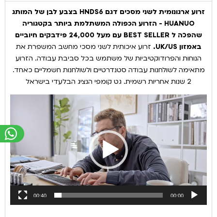
זרוע ארגונומית לשני מסכים דגם HNDS6 בצבע לבן של המותג
HUANUO - הזרוע הכפולה המשתלמת ביותר בקטגוריה
שהפכה ל BEST SELLER עם מעל 24,000 פידבקים חיוביים
באמזון UK/US.
זרוע איכותית לשני מסכי מחשב המשפרת את
הנוחות והפרודוקטיביות של משתמש בכל סביבת עבודה. הזרוע
מתאימה לשולחנות עבודה סטנדרטיים ולשולחנות חשמליים כאחד.
2 שנות אחריות רשמית. גט קומפי הנציג הבלעדי בישראל
נגן
וידאו
00:40
00:00