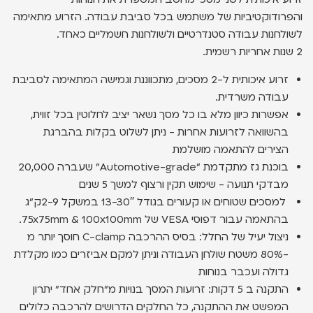
והפרודוקטיביות של משתמש בכל סביבת עבודה. הזרוע מתאימה
לשולחנות עבודה סטנדרטיים ולשולחנות חשמליים כאחד.
2 שנות אחריות רשמית.
זרוע איכותית ל-2 מסכים, מתכווננת וגמישה המתאימה לסביבת
עבודה משרדית.
אפשרות כיוון מלא בו כל מסך נשאר יציב לחלוטין בכל זווית,
בהשוואה לזרועות אחרות - ניתן לשלוט בקלות בהברגת
הצירים להתאמה מושלמת
בוכנת גז מתקדמת ״Automotive-grade״ שעברה 20,000
מבדקי תנועה - שימוש תקין ורצוף למשך 5 שנים
למסכים שטוחים או קעורים בגודל 13-30″ במשקל 2-9ק״ג
בהתאמה עבור דפוסי VESA של 75x75mm & 100x100mm.
ניצול יעיל של החלל: בסיס ההרכבה C-clamp חוסך יותר מ
-80% משטח שולחן העבודה וניתן למקם אביזרים כמו מקלדת
גדולה ועכבר בנוחות
התקנה ב 5 דקות: זרועות המסך בנויות מ״חלק אחד״ יתרון
המפשט את ההתקנה, כל החלקים הדרושים להרכבה כלולים