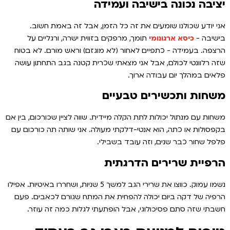
יציבה נכונה בישיבה ועמידה
אני יודע שכולנו שומעים את זה כל הזמן, אבל זה באמת חשוב.
בישיבה -
כיסא ארגונומי
תומך, מרפקים בזווית ישרה, ורגליים על
הרצפה. בעמידה - כתפיים לאחור (לא מוגזם) וראש מורם. לא בטוח
שזה רלוונטי לכולם, אבל אני מצאתי שכרית קטנה בגב התחתון עושה
פלאים במהלך יום עבודה ארוך.
משחות ותכשירים טבעיים
משחות עם מנתול יכולות לתת הקלה מיידית. שווה לציין שכורכום, בין אם
בקפסולות או כתה, הוא אנטי-דלקתי מעולה. אני שותה תה כורכום עם
פלפל שחור כבר שנים, וזה עובד בשבילי.
הרפיית שרירים הדרגתית
נשמו עמוק. כווצו את שרירי הגב למשך 5 שניות, ושחררו באיטיות. אפילו
הרפיה של דקה ביום יכולה להפחית את המתח שגורם לכאבים. פעם
חשבתי שזה סתם פסיכולוגי, אבל הופתעתי לגלות כמה זה עוזר.