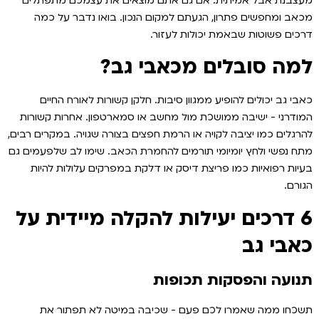
מעצבנת אבל אמיתית. אם גם אתם מוצאים את עצמכם מתפתלים
מכאב ומחפשים פתרון, הגעתם למקום הנכון. בואו נדבר על כמה
דרכים פשוטות שבאמת יכולות לעזור.
למה סובלים מכאבי גב?
כאבי גב יכולים להופיע ממגוון סיבות. חלקן קשורות לאורח החיים
המודרני - ישיבה ממושכת מול מחשב או סמארטפון. אחרות קשורות
להרגלים כמו יציבה לקויה או הרמת חפצים בצורה שגויה. במקרים רבים,
מתח נפשי ולחץ יומיומי תורמים להחמרת הכאב. שימו לב שלפעמים גם
בעיות רפואיות כמו פריצת דיסק או דלקת במפרקים עלולות להיות
הגורם.
6 דרכים יעילות להקלה מיידית על
כאבי גב
תנועה והפסקות תכופות
תשכחו ממה שאמרו לכם פעם - שכיבה במיטה לא תפתור את