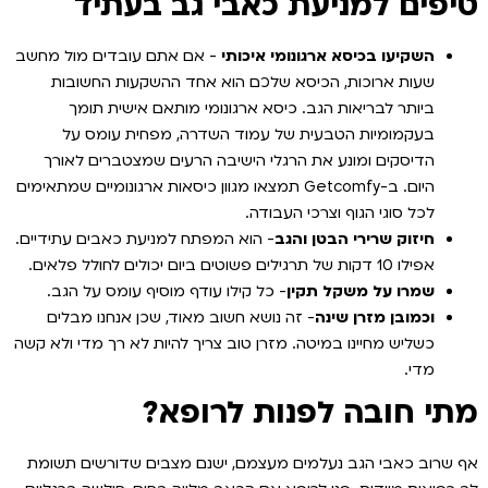
טיפים למניעת כאבי גב בעתיד
השקיעו בכיסא ארגונומי איכותי
- אם אתם עובדים מול מחשב
שעות ארוכות, הכיסא שלכם הוא אחד ההשקעות החשובות
ביותר לבריאות הגב. כיסא ארגונומי מותאם אישית תומך
בעקמומיות הטבעית של עמוד השדרה, מפחית עומס על
הדיסקים ומונע את הרגלי הישיבה הרעים שמצטברים לאורך
היום. ב-Getcomfy תמצאו מגוון כיסאות ארגונומיים שמתאימים
לכל סוגי הגוף וצרכי העבודה.
חיזוק שרירי הבטן והגב
- הוא המפתח למניעת כאבים עתידיים.
אפילו 10 דקות של תרגילים פשוטים ביום יכולים לחולל פלאים.
שמרו על משקל תקין
- כל קילו עודף מוסיף עומס על הגב.
וכמובן מזרן שינה
- זה נושא חשוב מאוד, שכן אנחנו מבלים
כשליש מחיינו במיטה. מזרן טוב צריך להיות לא רך מדי ולא קשה
מדי.
מתי חובה לפנות לרופא?
אף שרוב כאבי הגב נעלמים מעצמם, ישנם מצבים שדורשים תשומת