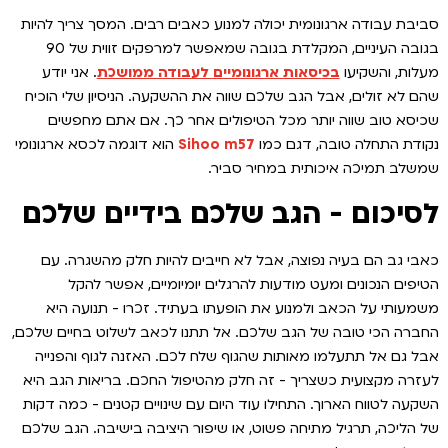
סביבת עבודה ארגונומית יכולה למנוע כאבים רבים. המסך צריך להיות
בגובה העיניים, המקלדת בגובה שמאפשר למרפקים זווית של 90
מעלות, והשקיעו
בכ
יסאות ארגונומיים לעבודה ממושכת
. אני יודע
שהם לא זולים, אבל הגב שלכם שווה את ההשקעה. הניסיון שלי הוכיח
שכיסא טוב שווה יותר מכל הטיפולים אחר כך. אם אתם מחפשים
נקודת התחלה טובה, דגם כמו
Sihoo m57
הוא דוגמה לכסא ארגונומי
שמשלב תמיכה איכותית במחיר סביר.
לסיכום - הגב שלכם בידיים שלכם
כאבי גב הם בעיה נפוצה, אבל לא חייבים להיות חלק מהשגרה. עם
הטיפים הנכונים ומעט מודעות להרגלים יומיומיים, אפשר להקל
משמעותי על הכאב ולמנוע את הופעתו בעתיד. זכרו - תנועה היא
החברה הכי טובה של הגב שלכם. אל תתנו לכאב לשלוט בחיים שלכם,
אבל גם אל תתעלמו מאותות שהגוף שלח לכם. האזנה לגוף והפנייה
לעזרה מקצועית כשצריך - זה חלק מהטיפול החכם. בריאות הגב היא
השקעה לטווח הארוך. התחילו עוד היום עם שינויים קטנים - כמה דקות
של הליכה, תרגיל מתיחה פשוט, או שיפור היציבה בישיבה. הגב שלכם