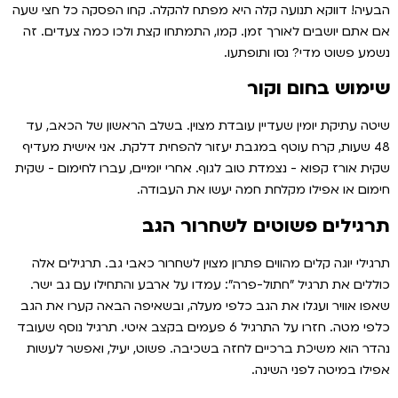
הבעיה! דווקא תנועה קלה היא מפתח להקלה. קחו הפסקה כל חצי שעה
אם אתם יושבים לאורך זמן. קמו, התמתחו קצת ולכו כמה צעדים. זה
נשמע פשוט מדי? נסו ותופתעו.
שימוש בחום וקור
שיטה עתיקת יומין שעדיין עובדת מצוין. בשלב הראשון של הכאב, עד
48 שעות, קרח עוטף במגבת יעזור להפחית דלקת. אני אישית מעדיף
שקית אורז קפוא - נצמדת טוב לגוף. אחרי יומיים, עברו לחימום - שקית
חימום או אפילו מקלחת חמה יעשו את העבודה.
תרגילים פשוטים לשחרור הגב
תרגילי יוגה קלים מהווים פתרון מצוין לשחרור כאבי גב. תרגילים אלה
כוללים את תרגיל "חתול-פרה": עמדו על ארבע והתחילו עם גב ישר.
שאפו אוויר ועגלו את הגב כלפי מעלה, ובשאיפה הבאה קערו את הגב
כלפי מטה. חזרו על התרגיל 6 פעמים בקצב איטי. תרגיל נוסף שעובד
נהדר הוא משיכת ברכיים לחזה בשכיבה. פשוט, יעיל, ואפשר לעשות
אפילו במיטה לפני השינה.