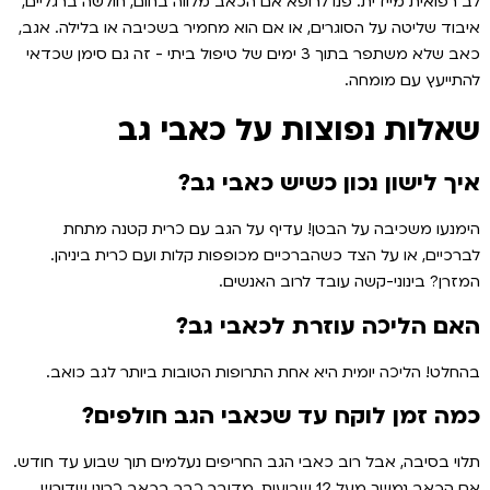
לב רפואית מיידית. פנו לרופא אם הכאב מלווה בחום, חולשה ברגליים,
איבוד שליטה על הסוגרים, או אם הוא מחמיר בשכיבה או בלילה. אגב,
כאב שלא משתפר בתוך 3 ימים של טיפול ביתי - זה גם סימן שכדאי
להתייעץ עם מומחה.
שאלות נפוצות על כאבי גב
איך לישון נכון כשיש כאבי גב?
הימנעו משכיבה על הבטן! עדיף על הגב עם כרית קטנה מתחת
לברכיים, או על הצד כשהברכיים מכופפות קלות ועם כרית ביניהן.
המזרן? בינוני-קשה עובד לרוב האנשים.
האם הליכה עוזרת לכאבי גב?
בהחלט! הליכה יומית היא אחת התרופות הטובות ביותר לגב כואב.
כמה זמן לוקח עד שכאבי הגב חולפים?
תלוי בסיבה, אבל רוב כאבי הגב החריפים נעלמים תוך שבוע עד חודש.
אם הכאב נמשך מעל 12 שבועות, מדובר כבר בכאב כרוני שדורש