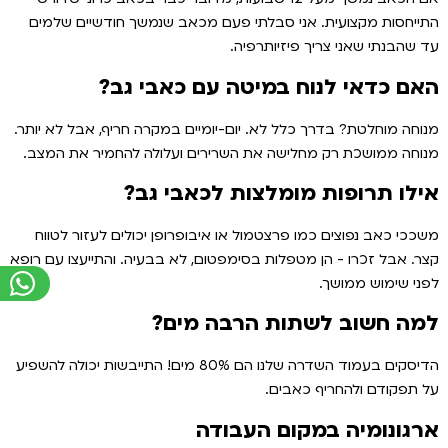
התייחסות מקצועית. אני סבלתי פעם מכאב שנמשך חודשיים שלמים
עד שהבנתי שאני צריך פיזיותרפיה.
האם כדאי לנוח במיטה עם כאבי גב?
מנוחה מוחלטת? בדרך כלל לא. יום-יומיים במקרה חריף, אבל לא יותר.
מנוחה ממושכת רק מחלישה את השרירים ועלולה להחמיר את המצב.
אילו תרופות מומלצות לכאבי גב?
משככי כאב נפוצים כמו פרצטמול או איבופרופן יכולים לעזור לטווח
קצר. אבל זכרו - הן מטפלות בסימפטום, לא בבעיה. והתייעצו עם רופא
לפני שימוש ממושך.
למה חשוב לשתות הרבה מים?
הדיסקים בעמוד השדרה שלנו הם 80% מים! התייבשות יכולה להשפיע
על תפקודם ולהחריף כאבים.
ארגונומיה במקום העבודה