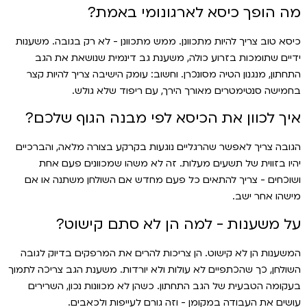
מה הופך כיסא לארגונומי באמת?
כיסא טוב צריך להיות מתכוונן. ממש מתכוונן - לא רק בגובה. משענות
ידיים שתומכות בזרוע כולה, משענת גב דינמית שנושאת את הגב
התחתון, מנגנון הטיה מסונכרן. וחשוב: עומק הישיבה צריך להיות קצר
בחמישה סנטימטרים מאורך הירך, עם ריפוד שלא גולש.
איך לכוון את הכיסא לפי מבנה הגוף שלכם?
הגובה צריך לאפשר שהרגליים נוגעות בקרקע בצורה מלאה, והברכיים
יהיו בזווית של תשעים מעלות. זה לא משהו שמכוונים פעם אחת
ושוכחים - צריך להתאים כל פעם מחדש אם השולחן משתנה או אם
מישהו אחר ישב.
על משענות - למה הן לא סתם קישוט?
המשענות הן לא קישוט. הן צריכות להרים את המרפקים בדיוק לגובה
השולחן, כך שהכתפיים לא עולות ולא יורדות. משענת הגב צריכה לתמוך
בעקומה הטבעית של הגב התחתון. כשהן לא מכוונות נכון, השרירים
עושים את העבודה במקומן - וזה גורם לעייפות ולכאבים.