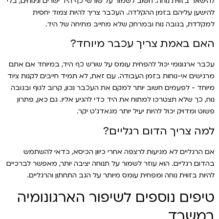
להישאר בזווית נוחה. חשוב לשמור על שורשי כף היד ישרים ונינוחים, בלי
להישען עליהם בזמן ההקלדה. העכבר צריך להיות צמוד יחסית
למקלדת, בגובה נוח ובמרחק שלא מחייב מתיחה של היד.
האם באמת צריך עכבר מיוחד?
עכבר ארגונומי יכול להפחית עומס על שורש כף היד, במיוחד אם אתם
מרגישים אי-נוחות בזמן העבודה. עם זאת, לא תמיד חייבים לקנות ציוד
מיוחד - לפעמים חשוב יותר למקם את העכבר נכון, קרוב לגוף ובגובה
נוח, כך שלא תצטרכו למתוח את היד כדי להגיע אליו. גם כאן, פתרון
פשוט ומדויק יכול להיות יעיל יותר מגאדג׳ט יקר.
למה צריך הדום רגליים?
אם הרגליים לא מגיעות לרצפה אחרי כיוון הכיסא, כדאי להשתמש
בהדום רגליים. הוא עוזר לשמור על תנוחה יציבה יותר, מאפשר לברכיים
להיות בזווית נוחה ומפחית עומס מיותר על הגב התחתון והרגליים.
טיפים נוספים לשיפור הארגונומיה
במשרד