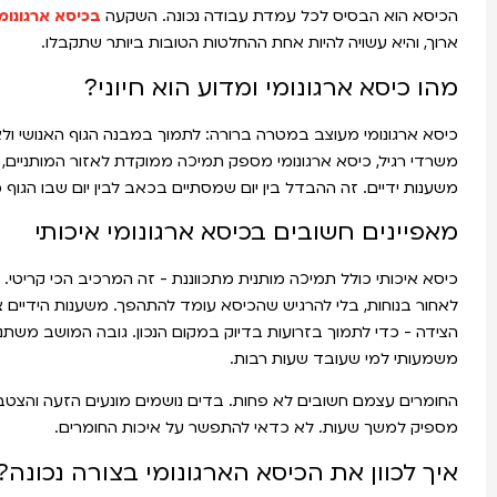
הכיסא הוא הבסיס לכל עמדת עבודה נכונה. השקעה
בכיסא ארגונומ
ארוך, והיא עשויה להיות אחת ההחלטות הטובות ביותר שתקבלו.
מהו כיסא ארגונומי ומדוע הוא חיוני?
כיסא ארגונומי מעוצב במטרה ברורה: לתמוך במבנה הגוף האנושי ו
משרדי רגיל, כיסא ארגונומי מספק תמיכה ממוקדת לאזור המותניים, מא
משענות ידיים. זה ההבדל בין יום שמסתיים בכאב לבין יום שבו הגוף
מאפיינים חשובים בכיסא ארגונומי איכותי
כיסא איכותי כולל תמיכה מותנית מתכווננת - זה המרכיב הכי קריטי.
לאחור בנוחות, בלי להרגיש שהכיסא עומד להתהפך. משענות הידיים צר
הצידה - כדי לתמוך בזרועות בדיוק במקום הנכון. גובה המושב משתנה
משמעותי למי שעובד שעות רבות.
החומרים עצמם חשובים לא פחות. בדים נושמים מונעים הזעה והצטברו
מספיק למשך שעות. לא כדאי להתפשר על איכות החומרים.
איך לכוון את הכיסא הארגונומי בצורה נכונה?