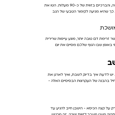
ראשית, כוונו את גובה הכיסא כך שכפות הרגליים נוגעות בנוחות ברצפה, והברכיים בזווית של כ-90 מעלות. הטו את
כך שהיא מגיעה לקימור הטבעי של הגב
מושכת
זרימת דם טובה יותר, מונע עייפות שרירית
 באופן שבו הגוף שלכם מסיים את יום
ב
 יש לדעת איך בדיוק לשבת, ואיך לארגן את
ל בהבנה של העקרונות הבסיסיים האלה -
רק על קצה הכיסא - הישבן חייב להגיע עד
היה מעט מעבר לזווית ישרה. זה מרגיש