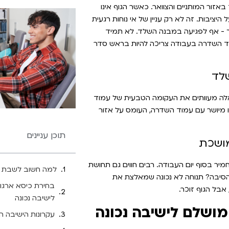
אזור המותניים והצוואר. כאשר הגוף אינו
יציבות. זה לא רק עניין של אי נוחות רגעית
ך - אף לפגיעה במבנה השלד. לא תמיד
ד השדרה בעבודה צריכה להיות בראש סדר
לד
 אלה מעוותים את העקומה הטבעית של עמוד
 מיושר עם עמוד השדרה, העומס על אזור
תוכן עניינים
מושכת
ר בסוף יום העבודה. רבים חווים גם תחושת
למה חשוב לשבת נ
 הסיבה? תנוחה לא נכונה שמאלצת את
בחירת כיסא ארגונ
אבל הגוף זוכר.
לישיבה נכונה
מושלם לישיבה נכונה
עקרונות הישיבה ה