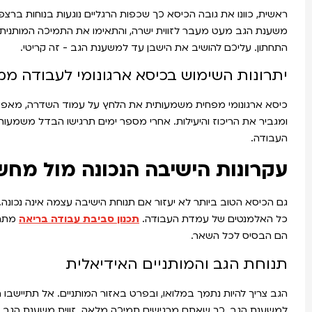
משענת הגב מעט מעבר לזווית ישרה, והתאימו את התמיכה המותנית 
התחתון. עליכם להושיב את הישבן עד למשענת הגב - זה קריטי.
יתרונות השימוש בכיסא ארגונומי לעבודה מ
כיסא ארגונומי מפחית משמעותית את הלחץ על עמוד השדרה, מאפשר 
ומגביר את הריכוז והיעילות. אחרי מספר ימים תרגישו הבדל משמעותי
העבודה.
עקרונות הישיבה הנכונה מול מחש
גם הכיסא הטוב ביותר לא יעזור אם תנוחת הישיבה עצמה אינה נכונה.
כל האלמנטים של עמדת העבודה.
תכנון
סביבת
עבודה
בריאה
מתחי
הם הבסיס לכל השאר.
תנוחת הגב והמותניים האידיאלית
הגב צריך להיות נתמך במלואו, ובפרט באזור המותניים. אל תתיישבו 
למשענת הגב, כך שאתם מרגישים תמיכה מלאה. זווית משענת הגב ת