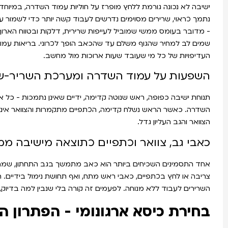
ישיבה לא נכונה גורמת ללחץ מופרז על חוליות עמוד השדרה, במיוחד ב
נתמך כראוי, שרירים מסוימים נדרשים לעבוד קשה יותר כדי לשמור על ה
- מדובר בעומס ממשי שמוביל לעייפות שרירית, דלקות ובטווח הארו
שמים לב למחיר שהגוף משלם עד שהכאב הופך לכרוני. בריאות עמו
העדיפויות של כל מי שעובד שעות ארוכות מול מחשב.
השפעות על עמוד השדרה ומערכת השריר-ש
תנוחת ישיבה כפופה, ראש שנוטה קדימה, ידיים שאינן נתמכות - כל
השדרה. כאשר הראש נשלח קדימה, הכתפיים מתקמרות והצוואר אינו
הצוואר והגב העליון גדל.
כאבי גב, צוואר וכתפיים כתוצאה מישיבה מ
אחד התסמינים השכיחים ביותר הוא כאב מתמשך בגב התחתון, שמחמי
צריבה או לחץ בכתפיים, כאבי ראש מתח, ואף תחושת נימול בידיים.
השרירים לעבוד ללא מנוחה. לפעמים זה קורה בלי שנבין למה בדיוק, 
בחירת כיסא ארגונומי - הפתרון ה