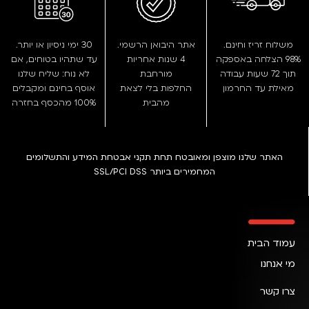
משלוח זריז וחינם.
אתר היבואן הרשמי.
30 ימי ניסיון או יותר.
98% הצלחה באספקה
4 שנות אחריות
עד שתהיו בטוחים, אם
תוך 72 שעות עבודה
מורחבת
לא נוח: שליח שלנו
מאילת עד החרמון
החלפות בלי לצאת
אוסף בחינם ומקבלים
מהבית
100% מהכסף בחזרה
האתר שלנו מוצפן ומאובטח תחת תקני אבטחת המידע והתשלומים
המחמירים ביותר SSL/PCI DSS
עמוד הבית
מי אנחנו
צרו קשר