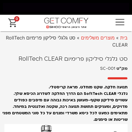
0
לוח חינם מאילת עד החרמון עד 5 ימי עסקים
אחר
בית
»
מוצרים משלימים
»
סט גלגלי סיליקון פרימיום RollTech
CLEAR
סט גלגלי סיליקון פרימיום RollTech CLEAR
מק״ט
SC-001
תנועה חלקה. שקט מוחלט. מראה קריסטלי.
גלגלי
SoftTech CLEAR
הם הדרך החלקה לשדרוג הכיסא שלך.
עשויים סיליקון שקוף-מעושן באיכות גבוהה עם מיסבים כפולים
מדויקים, ומעניקים תחושת תנועה רכה, שקטה ואלגנטית במיוחד.
מתאימים כמעט לכל כיסא משרדי ומגנים על כל סוגי המשטחים מפני
שריטות או סימנים.