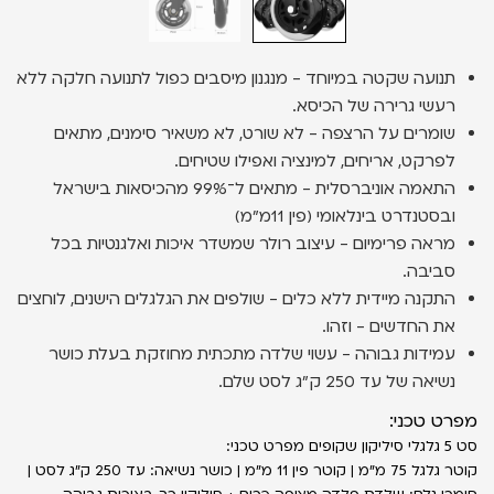
תנועה שקטה במיוחד
- מנגנון מיסבים כפול לתנועה חלקה ללא
רעשי גרירה של הכיסא.
שומרים על הרצפה -
לא שורט, לא משאיר סימנים, מתאים
לפרקט, אריחים, למינציה ואפילו שטיחים.
התאמה אוניברסלית
- מתאים ל־99% מהכיסאות בישראל
ובסטנדרט בינלאומי (פין 11מ״מ)
מראה פרימיום
- עיצוב רולר שמשדר איכות ואלגנטיות בכל
סביבה.
התקנה מיידית ללא כלים
- שולפים את הגלגלים הישנים, לוחצים
את החדשים - וזהו.
עמידות גבוהה - עשוי שלדה מתכתית מחוזקת בעלת כושר
נשיאה של עד 250 ק"ג לסט שלם.
מפרט טכני:
סט 5 גלגלי סיליקון שקופים מפרט טכני:
קוטר גלגל 75 מ״מ | קוטר פין 11 מ״מ | כושר נשיאה: עד 250 ק״ג לסט |