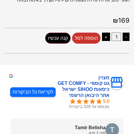
חומרי גלם: שלדת פלדה מצופה כרום + סיליקון רך באיכות גבוהה
₪169
+
-
הוספה לסל
קנה עכשיו
מצוין
גט קומפי - GET COMFY
כיסאות SIHOO ישראל
לקריאת כל הביקורות
אתר היבואן הרשמי
5.0
מבוסס על 328 ביקורות
Tamir Belisha
לפני 3 ימים