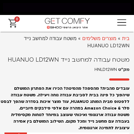
0
 חינם מאילת עד החרמון עד 5 ימי עסקים
אחרי
בית
»
מוצרים משלימים
»
משטח עבודה למחשב נייד
HUANUO LD12WN
משטח עבודה למחשב נייד HUANUO LD12WN
מק״ט
HNLD12WN
עובדים מהבית? מהספה? מהמיטה? הכירו את הפתרון המושלם
שיהפוך כל פינה בבית לסביבת עבודה נוחה ויעילה. משטח עבודה
ללפטופ מבית המותג HUANUO, עוד מוצר איכות בסדרה שהפך לבסט
סלר & Amazon Choice במהרה עם אלפי פידבקים חיוביים.
משטח עבודה ארגונומי ואיכותי שעוצב במיוחד לנוחות מקסימלית
בעבודה עם מחשב נייד ומכל מקום. השילוב המושלם בין אמירה
עיצובית לתמיכה ארגונומית.