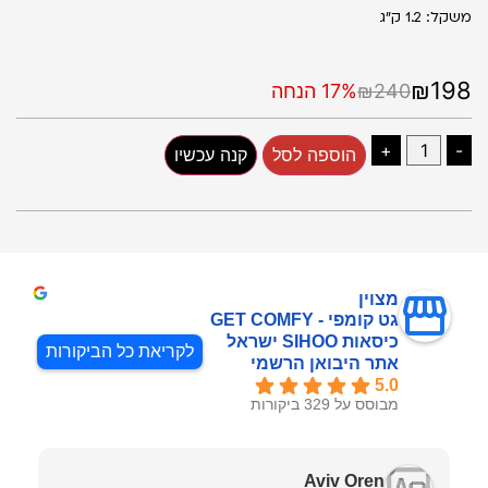
משקל: 1.2 ק"ג
₪198
₪240
17% הנחה
+
-
הוספה לסל
קנה עכשיו
מצוין
גט קומפי - GET COMFY
כיסאות SIHOO ישראל
לקריאת כל הביקורות
אתר היבואן הרשמי
5.0
מבוסס על 329 ביקורות
Aviv Oren