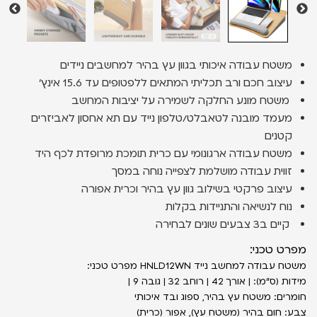
משטח עבודה איכותי בגוון עץ בהיר למחשבים ניידים
עיצוב חכם ורב תכליתי המתאים ללפטופים עד 15.6 אינץ'
משטח מונע החלקה לשמירה על יציבות המחשב
מעמד מובנה לטאבלט/טלפון נייד עם תא אחסון לאביזרים
קטנים
משטח עבודה ארגונומי עם כרית תומכת מרופדת לכף היד
זווית עבודה מושלמת לצפייה נוחה במסך
עיצוב פרקטי בשילוב גוון עץ בהיר וכרית אפורה
נוח לנשיאה והתניידות בקלות
קיים ב3 צבעים שונים לבחירה
מפרט טכני:
משטח עבודה למחשב נייד HNLD12WN מפרט טכני:
מידות (ס״מ): | אורך 42 | רוחב 32 | גובה 9 |
חומרים: משטח עץ בהיר, ספוג ובד איכותי
צבע: חום בהיר (משטח עץ), אפור (כרית)