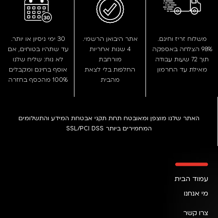
משלוח זריז וחינם.
אתר היבואן הרשמי.
30 ימי ניסיון או יותר.
98% הצלחה באספקה
4 שנות אחריות
עד שתהיו בטוחים, אם
תוך 72 שעות עבודה
מורחבת
לא נוח: שליח שלנו
מאילת עד החרמון
החלפות בלי לצאת
אוסף בחינם ומקבלים
מהבית
100% מהכסף בחזרה
האתר שלנו מוצפן ומאובטח תחת תקני אבטחת המידע והתשלומים
המחמירים ביותר SSL/PCI DSS
עמוד הבית
מי אנחנו
צרו קשר