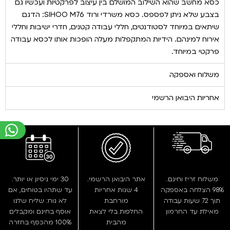
כסא מחשב שהוא השילוב המושלם בין עיצוב לפרקטיות ועכשיו גם
בצבע שלא ניתן לפספס. כסא משרדי ורוד SIHOO M76: הדגם
שיתאים במיוחד לסטודנטים, חללי עבודה קטנים, חדרי ישיבות וחללי
אירוח למינהם. הידיות המתקפלות מעלה הופכות אותו לכסא עבודה
פרקטי במיוחד.
משלוח ואספקה
אחריות היבואן הרשמי
משלוח זריז וחינם.
אתר היבואן הרשמי.
30 ימי ניסיון או יותר.
98% הצלחה באספקה
4 שנות אחריות
עד שתהיו בטוחים, אם
תוך 72 שעות עבודה
מורחבת
לא נוח: שליח שלנו
מאילת עד החרמון
החלפות בלי לצאת
אוסף בחינם ומקבלים
מהבית
100% מהכסף בחזרה