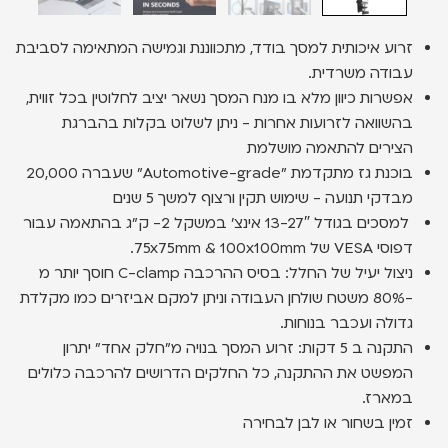
זרוע איכותית למסך בודד, מתכווננת וגמישה המתאימה לסביבת
עבודה משרדית.
אפשרות כיוון מלא בו מנח המסך נשאר יציב לחלוטין בכל זווית,
בהשוואה לזרועות אחרות - ניתן לשלוט בקלות בהברגת
הצירים להתאמה מושלמת
בוכנת גז מתקדמת ״Automotive-grade״ שעברה 20,000
מבדקי תנועה - שימוש תקין ורצוף למשך 5 שנים
למסכים בגודל 13-27″ אינצ׳ במשקל 2- ק״ג בהתאמה עבור
דפוסי VESA של 75x75mm & 100x100mm.
ניצול יעיל של החלל: בסיס ההרכבה C-clamp חוסך יותר מ
-80% משטח שולחן העבודה וניתן למקם אביזרים כמו מקלדת
גדולה ועכבר בנוחות.
התקנה ב 5 דקות: זרוע המסך בנויה מ״חלק אחד״ יתרון
המפשט את ההתקנה, כל החלקים הדרושים להרכבה כלולים
במארז.
זמין בשחור או לבן לבחירה