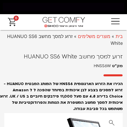
0
משלוח חינם מאילת עד החרמון עד 5 ימי עסקים
א
בית
»
מוצרים משלימים
»
זרוע למסך מחשב HUANUO SS6
White
זרוע למסך מחשב HUANUO SS6 White
מק״ט
HNSS6W
הכירו את הזרוע הארגונומית HNSS6 של המותג המבטיח HUANUO -
זרוע למסכים בצבע לבן איכותית במיוחד שהפכה ל ל Amazon
Choice בדירוג 4.8 עם מעל 11,000 פידבקים חיוביים ב UK / US.
זרוע
איכותית למסך מחשב המשפרת את הנוחות והפרודוקטיביות של
משתמש בכל סביבת עבודה.