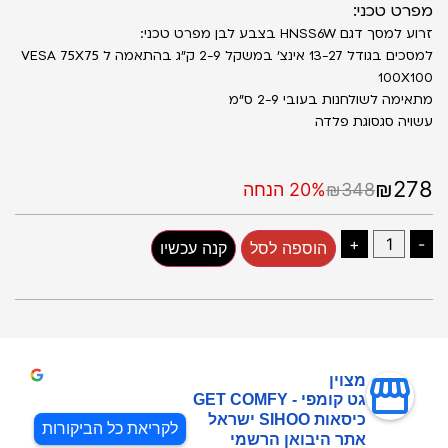
מפרט טכני:
זרוע למסך דגם HNSS6W בצבע לבן מפרט טכני:
למסכים בגודל 13-27 אינצ׳ במשקל 2-9 ק״ג בהתאמה ל VESA 75X75
100X100
מתאימה לשולחנות בעובי 2-9 ס״מ
עשויה סגסוגת פלדה
₪278
₪348
20% הנחה
+
-
הוספה לסל
קנה עכשיו
מצוין
גט קומפי - GET COMFY
כיסאות SIHOO ישראל
לקריאת כל הביקורות
אתר היבואן הרשמי