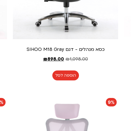
כסא מנהלים - דגם SIHOO M18 Gray
₪
898.00
₪
1,098.00
הוספה לסל
9%
9%