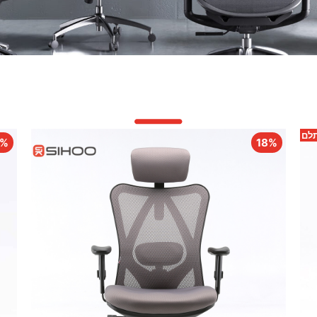
תלם
9%
18%