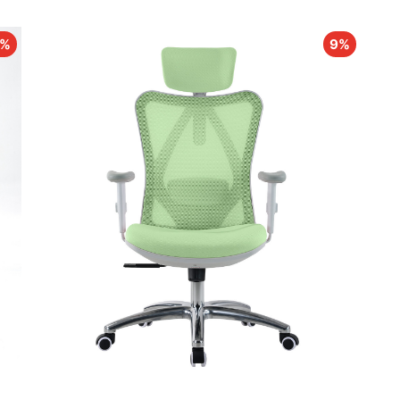
9%
9%