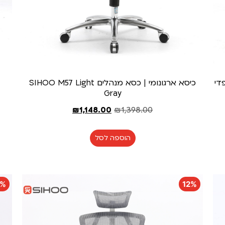
כיסא ארגונומי | כסא מנהלים SIHOO M57 Light
Gray
₪
1,148.00
₪
1,398.00
הוספה לסל
4%
12%