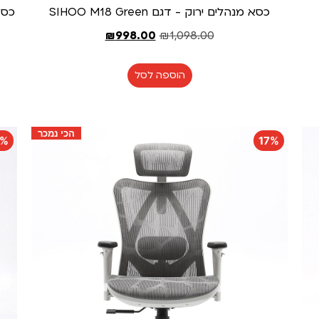
כסא מנהלים ירוק - דגם SIHOO M18 Green
כסא מנה
₪
998.00
₪
1,098.00
הוספה לסל
הכי נמכר
7%
17%